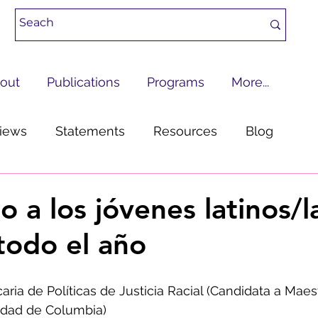
out
Publications
Programs
More...
views
Statements
Resources
Blog
Transform the Criminal Legal System
 a los jóvenes latinos/l
todo el año
 Stories
Voting
aria de Políticas de Justicia Racial (Candidata a Maest
idad de Columbia)