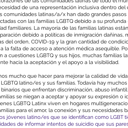
corazones de las comunidades latinas de todo el mu
ecesidad de una representación inclusiva dentro del 
s comunidades latinas/a/x han dado grandes pasos 
tadas con las familias LGBTQ debido a su profunda 
dad familiares. La mayoría de las familias latinas est
eparación debido a políticas de inmigración dañinas, 
s del orden, COVID-19 y la gran cantidad de condici
a la falta de acceso a atención médica asequible. Por 
 a cuestiones LGBTQ y sus hijos, muchas familias la
e hacia la aceptación y el apoyo a la visibilidad.
os mucho que hacer para mejorar la calidad de vida 
 LGBTQ latino/es y sus familias. Todavía hay muchos
 binarios que enfrentan discriminación, abuso infantil 
milias se niegan a aceptar y apoyar su expresión o i
enes LGBTQ Latinx viven en hogares multigeneracio
ilias para el amor, la conexión y sus necesidades b
los jóvenes latino/es que se identifican como LGBT t
dades de informar intentos de suicidio que sus pares