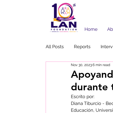
Home
Ab
All Posts
Reports
Inter
Nov 30, 2023
6 min read
Education
En Español
Apoyando
durante 
Press Release
Success
Escrito por:
Diana Tiburcio - Bec
Educación, Univers