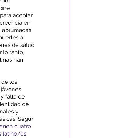
ndo, 
cine 
para aceptar 
creencia en 
án abrumadas 
muertes a 
ones de salud 
lo tanto, 
tinas han 
de los 
 jóvenes 
y falta de 
dentidad de 
nales y 
ásicas. Según 
ienen cuatro 
 latino/es 