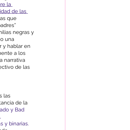
re la 
lidad de las 
cas que 
padres” 
ilias negras y 
do una 
 y hablar en 
ente a los 
 narrativa 
ctivo de las 
 las 
ancia de la 
ado y Bad 
 
 y binarias.