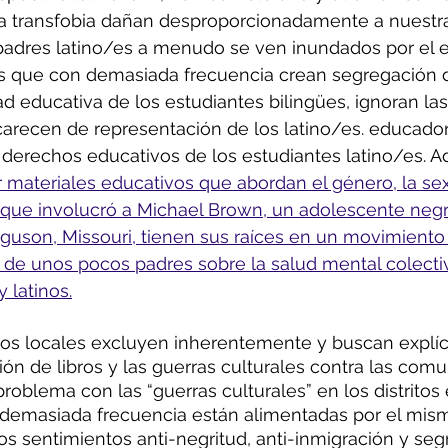
la transfobia dañan desproporcionadamente a nuestr
adres latino/es a menudo se ven inundados por el es
s que con demasiada frecuencia crean segregación d
ad educativa de los estudiantes bilingües, ignoran la
carecen de representación de los latino/es. educador
 derechos educativos de los estudiantes latino/es. 
r materiales educativos que abordan el género, la sex
 que involucró a Michael Brown, un adolescente neg
erguson, Missouri, tienen sus raíces en un movimiento 
 de unos pocos padres sobre la salud mental colecti
y latinos.
ción de libros y las guerras culturales contra las com
 problema con las “guerras culturales” en los distritos
 demasiada frecuencia están alimentadas por el mi
os sentimientos anti-negritud, anti-inmigración y seg