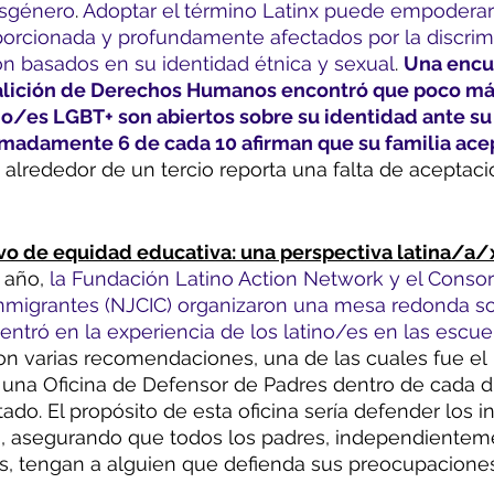
isgénero
. 
Adoptar el término Latinx puede empoderar 
orcionada y profundamente afectados por la discrimi
n basados ​​en su identidad étnica y sexual
. 
Una encu
oalición de Derechos Humanos encontró que poco más
no/es LGBT+ son abiertos sobre su identidad ante su 
imadamente 6 de cada 10 afirman que su familia ace
 alrededor de un tercio reporta una falta de aceptaci
vo de equidad educativa: una perspectiva latina/a/
 año,
 la Fundación Latino Action Network y el Conso
Inmigrantes (NJCIC) organizaron una mesa redonda s
ntró en la experiencia de los latino/es en las escu
ron varias recomendaciones, una de las cuales fue el 
una Oficina de Defensor de Padres dentro de cada dist
tado. El propósito de esta oficina sería defender los i
es, asegurando que todos los padres, independientem
s, tengan a alguien que defienda sus preocupaciones