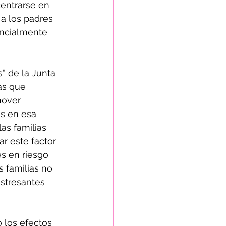
entrarse en 
 a los padres 
encialmente 
as que 
nover 
es en esa 
as familias 
r este factor 
s en riesgo 
s familias no 
estresantes 