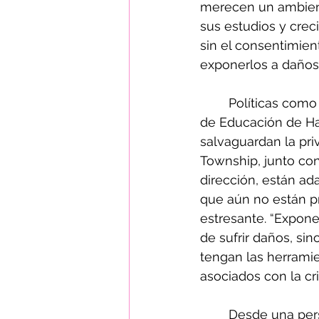
merecen un ambient
sus estudios y creci
sin el consentimien
exponerlos a daños
	Políticas como el “Aviso a los padres sobre circunstancias materiales” de la Junta 
de Educación de Ha
salvaguardan la pri
Township, junto con
dirección, están ad
que aún no están p
estresante. “Expone
de sufrir daños, sin
tengan las herramie
asociados con la cr
	Desde una perspectiva latina/a/x, hemos visto una y otra vez cómo los efectos 