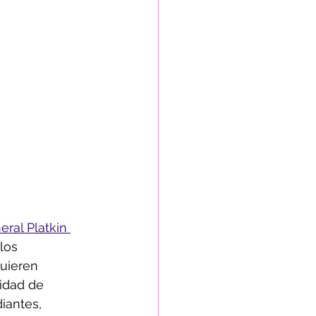
eral Platkin 
los 
quieren 
tidad de 
iantes, 