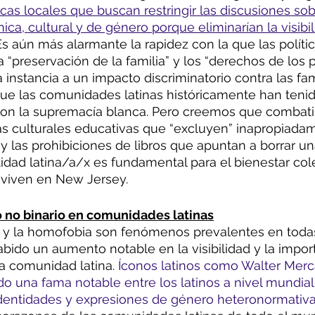
cas locales que buscan restringir las discusiones sob
tnica, cultural y de género porque eliminarían la visibi
Es aún más alarmante la rapidez con la que las políti
 “preservación de la familia” y los “derechos de los 
instancia a un impacto discriminatorio contra las fam
o que las comunidades latinas históricamente han teni
con la supremacía blanca. Pero creemos que combatir
as culturales educativas que “excluyen” inapropiadam
 las prohibiciones de libros que apuntan a borrar una
tidad latina/a/x es fundamental para el bienestar cole
e viven en New Jersey.
o no binario en comunidades latinas
ia y la homofobia son fenómenos prevalentes en todas
ido un aumento notable en la visibilidad y la import
a comunidad latina. 
Íconos latinos como Walter Merc
 una fama notable entre los latinos a nivel mundial,
dentidades y expresiones de género heteronormativas