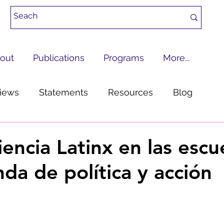
out
Publications
Programs
More...
views
Statements
Resources
Blog
Transform the Criminal Legal System
encia Latinx en las escu
da de política y acción
 Stories
Voting