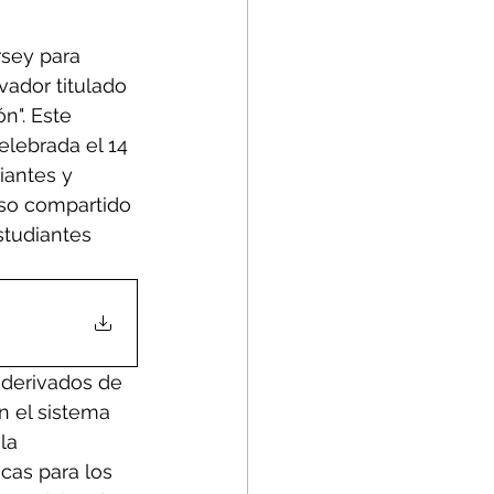
sey para 
ador titulado 
n". Este 
lebrada el 14 
iantes y 
so compartido 
studiantes 
 derivados de 
 el sistema 
la 
icas para los 