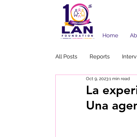
Home
Ab
All Posts
Reports
Inter
Oct 9, 2023
1 min read
Education
En Español
La experi
Una agen
Press Release
Success