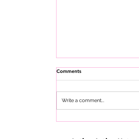
Comments
Write a comment...
Ley De Alivio De La Deuda
Médica Louisa Carman De
Nueva Jersey: Un Paso